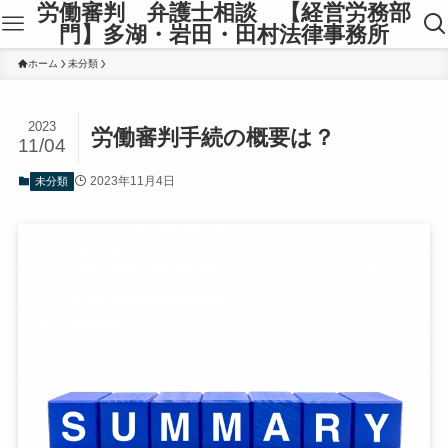
労働審判 弁護士相談 【経営労務部
門】多湖・岩田・田村法律事務所
ホーム
未分類
2023
労働審判手続の概要は？
11/04
2023年11月4日
未分類