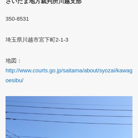
さいたま地方裁判所川越支部
350-8531
埼玉県川越市宮下町2-1-3
地図：
http://www.courts.go.jp/saitama/about/syozai/kawag
oesibu/