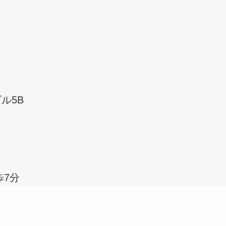
ル5B
歩7分